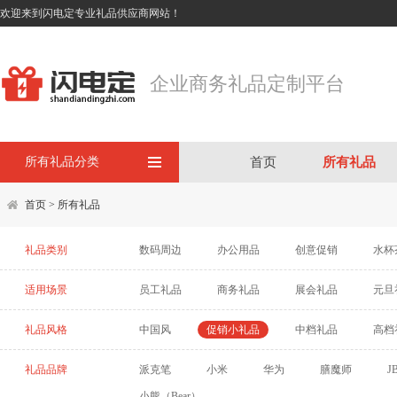
欢迎来到闪电定专业礼品供应商网站！
企业商务礼品定制平台
所有礼品分类
首页
所有礼品
首页
>
所有礼品
礼品类别
数码周边
办公用品
创意促销
水杯
适用场景
员工礼品
商务礼品
展会礼品
元旦
礼品风格
中国风
促销小礼品
中档礼品
高档
礼品品牌
派克笔
小米
华为
膳魔师
J
小熊（Bear）